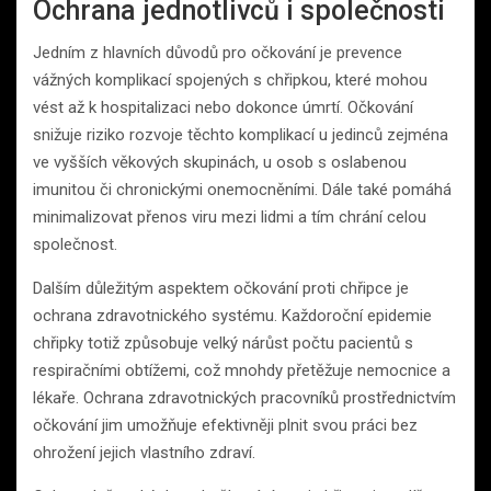
Ochrana jednotlivců i společnosti
Jedním z hlavních důvodů pro očkování je prevence
vážných komplikací spojených s chřipkou, které mohou
vést až k hospitalizaci nebo dokonce úmrtí. Očkování
snižuje riziko rozvoje těchto komplikací u jedinců zejména
ve vyšších věkových skupinách, u osob s oslabenou
imunitou či chronickými onemocněními. Dále také pomáhá
minimalizovat přenos viru mezi lidmi a tím chrání celou
společnost.
Dalším důležitým aspektem očkování proti chřipce je
ochrana zdravotnického systému. Každoroční epidemie
chřipky totiž způsobuje velký nárůst počtu pacientů s
respiračními obtížemi, což mnohdy přetěžuje nemocnice a
lékaře. Ochrana zdravotnických pracovníků prostřednictvím
očkování jim umožňuje efektivněji plnit svou práci bez
ohrožení jejich vlastního zdraví.