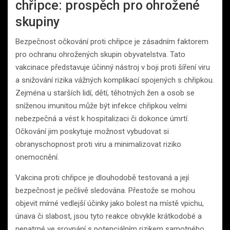
chřipce: prospěch pro ohrožené
skupiny
Bezpečnost očkování proti chřipce je zásadním faktorem
pro ochranu ohrožených skupin obyvatelstva. Tato
vakcinace představuje účinný nástroj v boji proti šíření viru
a snižování rizika vážných komplikací spojených s chřipkou.
Zejména u starších lidí, dětí, těhotných žen a osob se
sníženou imunitou může být infekce chřipkou velmi
nebezpečná a vést k hospitalizaci či dokonce úmrtí.
Očkování jim poskytuje možnost vybudovat si
obranyschopnost proti viru a minimalizovat riziko
onemocnění.
Vakcina proti chřipce je dlouhodobě testovaná a její
bezpečnost je pečlivě sledována. Přestože se mohou
objevit mírné vedlejší účinky jako bolest na místě vpichu,
únava či slabost, jsou tyto reakce obvykle krátkodobé a
nepatrné ve srovnání s potenciálním rizikem samotného