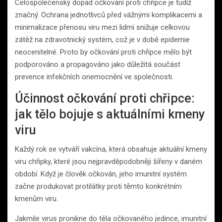
Celospolečenský dopad očkování proti chřipce je tudíž
značný. Ochrana jednotlivců před vážnými komplikacemi a
minimalizace přenosu viru mezi lidmi snižuje celkovou
zátěž na zdravotnický systém, což je v době epidemie
neocenitelné. Proto by očkování proti chřipce mělo být
podporováno a propagováno jako důležitá součást
prevence infekčních onemocnění ve společnosti.
Účinnost očkování proti chřipce:
jak tělo bojuje s aktuálními kmeny
viru
Každý rok se vytváří vakcína, která obsahuje aktuální kmeny
viru chřipky, které jsou nejpravděpodobněji šířeny v daném
období. Když je člověk očkován, jeho imunitní systém
začne produkovat protilátky proti těmto konkrétním
kmenům viru.
Jakmile virus pronikne do těla očkovaného jedince, imunitní