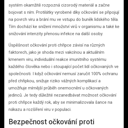
systém okamžitě rozpozná cizorodý materiál a začne
bojovat s ním. Protilátky vyrobené díky očkování se připojují
na povrch viru a brání mu ve vstupu do buněk lidského těla.
Tím dochází ke snížení množství virů v organismu a také ke
snižování intenzity přenosu infekce na další osoby.
Úspěšnost očkování proti chřipce závisí na různých
faktorech, jako je shoda mezi vakcínou a aktuálním
kmenem viru, individuální reakce imunitního systému
každého člověka nebo i stoupající počet lidí očkovaných ve
společnosti. I když očkování nemusí zaručit 100% ochranu
před chřipkou, snižuje riziko vážných komplikací a
umožňuje mírnější průběh onemocnění u očkovaných
jedinců. Je tedy důležité nezanedbávat možnost očkování
proti chřipce každý rok, aby se minimalizovala šance na
nákazu a rozšíření viru v populaci.
Bezpečnost očkování proti