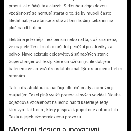
pracují jako řidiči taxi služeb. S dlouhou dojezdovou
vzdáleností se nemusí starat o to, že by museli často
hledat nabíjecí stanice a strávit tam hodiny čekáním na
plné nabití baterie.
Elektřina je levnější než benzín nebo nafta, což znamená,
že majitelé Tesel mohou ušetřit peněžní prostředky za
palivo. Navíc existuje celosvětová síť nabítých stanic
Supercharger od Tesly, které umožňují rychlé dobijení
bateriemi ve srovnání s ostatními nabítými stanicemi třetím
stranám.
Tato infrastruktura usnadňuje dlouhé cesty a umožňuje
majitelům Tesel plně využít potenciál svých vozidel. Dlouhá
dojezdová vzdálenost na jedno nabití baterie je tedy
klíčovým faktorem, který přispívá k popularitě automobilů
Tesla a jejich ekonomickému provozu.
Moderní design a inovativní