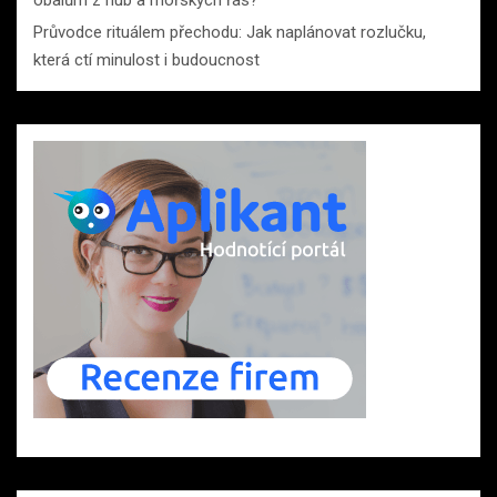
obalům z hub a mořských řas?
Průvodce rituálem přechodu: Jak naplánovat rozlučku,
která ctí minulost i budoucnost