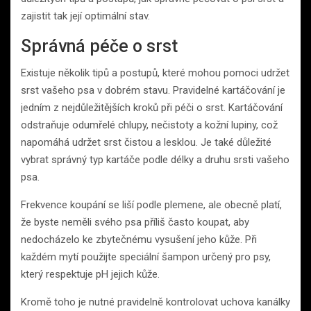
zajistit tak její optimální stav.
Správná péče o srst
Existuje několik tipů a postupů, které mohou pomoci udržet
srst vašeho psa v dobrém stavu. Pravidelné kartáčování je
jedním z nejdůležitějších kroků při péči o srst. Kartáčování
odstraňuje odumřelé chlupy, nečistoty a kožní lupiny, což
napomáhá udržet srst čistou a lesklou. Je také důležité
vybrat správný typ kartáče podle délky a druhu srsti vašeho
psa.
Frekvence koupání se liší podle plemene, ale obecně platí,
že byste neměli svého psa příliš často koupat, aby
nedocházelo ke zbytečnému vysušení jeho kůže. Při
každém mytí použijte speciální šampon určený pro psy,
který respektuje pH jejich kůže.
Kromě toho je nutné pravidelně kontrolovat uchova kanálky