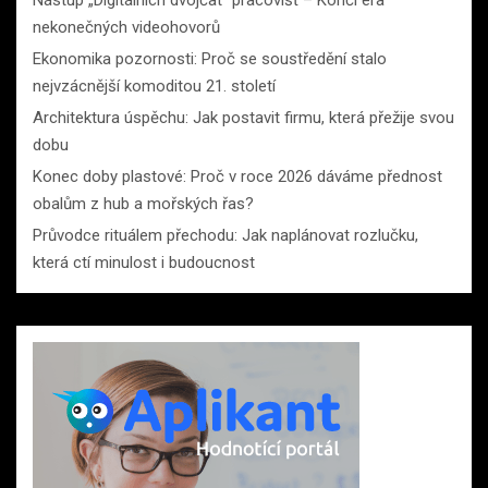
Nástup „Digitálních dvojčat“ pracovišť – Končí éra
nekonečných videohovorů
Ekonomika pozornosti: Proč se soustředění stalo
nejvzácnější komoditou 21. století
Architektura úspěchu: Jak postavit firmu, která přežije svou
dobu
Konec doby plastové: Proč v roce 2026 dáváme přednost
obalům z hub a mořských řas?
Průvodce rituálem přechodu: Jak naplánovat rozlučku,
která ctí minulost i budoucnost