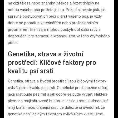
na cizí tělesa nebo známky infekce a řezat drápky na
nohou vašeho psa potřebují-li to. Pokud si nejste jisti, jak
správně postupovat při péči o srst vašeho psa, je vždy
dobré se poradit s veterinářem nebo profesionálním
groomerem, kteří vám mohou poskytnout další rady a
doporučení pro zdravou a krásnou srst vašeho čtyřnohého
přítele.
Genetika, strava a životní
prostředí: Klíčové faktory pro
kvalitu psí srsti
Genetika, strava a životní prostředí jsou klíčovými faktory
ovlivňujícími kvalitu psí srsti. Genetické predispozice určují,
jaká srst bude pes mít a jak dobře se bude vyvíjet. Některé
plemena mají přirozeně hustou a lesklou srst, zatímco jiná
mají kratší nebo drsnější srst. Je důležité si uvědomit, že
genetika není jediným faktorem ovlivňujícím kvalitu srsti.