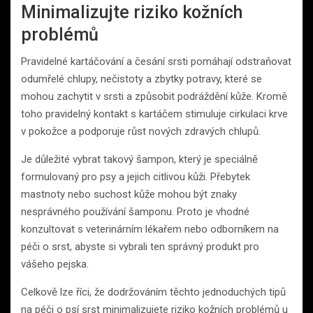
Minimalizujte riziko kožních
problémů
Pravidelné kartáčování a česání srsti pomáhají odstraňovat
odumřelé chlupy, nečistoty a zbytky potravy, které se
mohou zachytit v srsti a způsobit podráždění kůže. Kromě
toho pravidelný kontakt s kartáčem stimuluje cirkulaci krve
v pokožce a podporuje růst nových zdravých chlupů.
Je důležité vybrat takový šampon, který je speciálně
formulovaný pro psy a jejich citlivou kůži. Přebytek
mastnoty nebo suchost kůže mohou být znaky
nesprávného používání šamponu. Proto je vhodné
konzultovat s veterinárním lékařem nebo odborníkem na
péči o srst, abyste si vybrali ten správný produkt pro
vášeho pejska.
Celkově lze říci, že dodržováním těchto jednoduchých tipů
na péči o psí srst minimalizujete riziko kožních problémů u