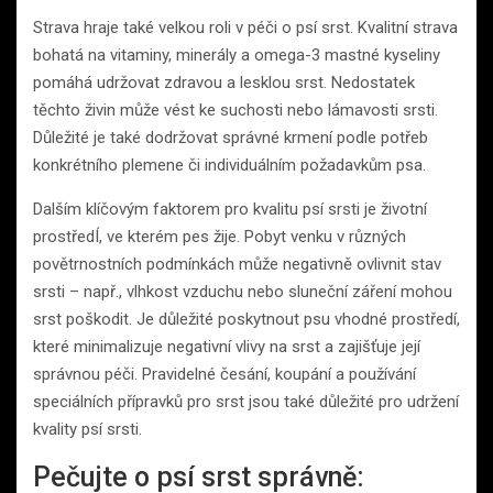
Strava hraje také velkou roli v péči o psí srst. Kvalitní strava
bohatá na vitaminy, minerály a omega-3 mastné kyseliny
pomáhá udržovat zdravou a lesklou srst. Nedostatek
těchto živin může vést ke suchosti nebo lámavosti srsti.
Důležité je také dodržovat správné krmení podle potřeb
konkrétního plemene či individuálním požadavkům psa.
Dalším klíčovým faktorem pro kvalitu psí srsti je životní
prostředÍ, ve kterém pes žije. Pobyt venku v různých
povětrnostních podmínkách může negativně ovlivnit stav
srsti – např., vlhkost vzduchu nebo sluneční záření mohou
srst poškodit. Je důležité poskytnout psu vhodné prostředí,
které minimalizuje negativní vlivy na srst a zajišťuje její
správnou péči. Pravidelné česání, koupání a používání
speciálních přípravků pro srst jsou také důležité pro udržení
kvality psí srsti.
Pečujte o psí srst správně: